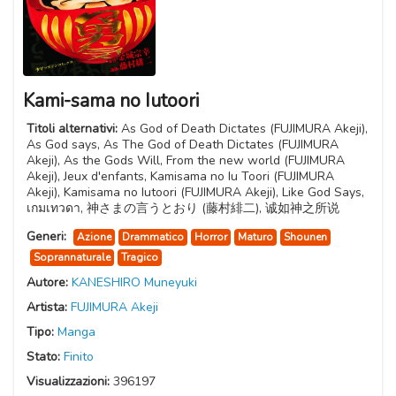
Kami-sama no Iutoori
Titoli alternativi:
As God of Death Dictates (FUJIMURA Akeji),
As God says, As The God of Death Dictates (FUJIMURA
Akeji), As the Gods Will, From the new world (FUJIMURA
Akeji), Jeux d'enfants, Kamisama no Iu Toori (FUJIMURA
Akeji), Kamisama no Iutoori (FUJIMURA Akeji), Like God Says,
เกมเทวดา, 神さまの言うとおり (藤村緋二), 诚如神之所说
Generi:
Azione
Drammatico
Horror
Maturo
Shounen
Soprannaturale
Tragico
Autore:
KANESHIRO Muneyuki
Artista:
FUJIMURA Akeji
Tipo:
Manga
Stato:
Finito
Visualizzazioni:
396197