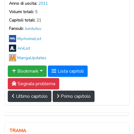
Anno di uscita:
2011
Volumi totali:
5
Capitoli totali:
21
Fansub:
JuinJutsu
MyAnimeList
AniList
MangaUpdates
Bookmark
Lista capitoli
Segnala problema
Ultimo capitolo
Primo capitolo
TRAMA