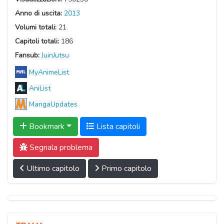
Anno di uscita:
2013
Volumi totali:
21
Capitoli totali:
186
Fansub:
JuinJutsu
MyAnimeList
AniList
MangaUpdates
Bookmark
Lista capitoli
Segnala problema
Ultimo capitolo
Primo capitolo