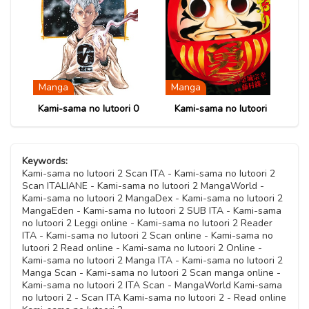
12 Ottobre 2020
Capitolo 44
Capitolo 11
12 Ottobre 2020
12 Ottobre 2020
12 Ottobre 2020
Capitolo 52
Capitolo 19
12 Ottobre 2020
12 Ottobre 2020
Capitolo 60
Capitolo 27
12 Ottobre 2020
12 Ottobre 2020
Capitolo 35
Capitolo 02
12 Ottobre 2020
12 Ottobre 2020
Capitolo 43
Capitolo 10
12 Ottobre 2020
12 Ottobre 2020
Capitolo 51
Capitolo 18
12 Ottobre 2020
12 Ottobre 2020
Capitolo 26
Manga
Manga
12 Ottobre 2020
12 Ottobre 2020
Capitolo 34
Capitolo 01
12 Ottobre 2020
Kami-sama no Iutoori 0
Kami-sama no Iutoori
Capitolo 42
Capitolo 09
12 Ottobre 2020
12 Ottobre 2020
Capitolo 17
12 Ottobre 2020
12 Ottobre 2020
Capitolo 25
12 Ottobre 2020
Capitolo 33
12 Ottobre 2020
Keywords:
Capitolo 08
12 Ottobre 2020
Kami-sama no Iutoori 2 Scan ITA - Kami-sama no Iutoori 2
Capitolo 16
12 Ottobre 2020
Scan ITALIANE - Kami-sama no Iutoori 2 MangaWorld -
Capitolo 24
12 Ottobre 2020
Kami-sama no Iutoori 2 MangaDex - Kami-sama no Iutoori 2
12 Ottobre 2020
MangaEden - Kami-sama no Iutoori 2 SUB ITA - Kami-sama
Capitolo 07
no Iutoori 2 Leggi online - Kami-sama no Iutoori 2 Reader
Capitolo 15
12 Ottobre 2020
ITA - Kami-sama no Iutoori 2 Scan online - Kami-sama no
12 Ottobre 2020
Iutoori 2 Read online - Kami-sama no Iutoori 2 Online -
Kami-sama no Iutoori 2 Manga ITA - Kami-sama no Iutoori 2
Capitolo 06
Manga Scan - Kami-sama no Iutoori 2 Scan manga online -
12 Ottobre 2020
Kami-sama no Iutoori 2 ITA Scan - MangaWorld Kami-sama
no Iutoori 2 - Scan ITA Kami-sama no Iutoori 2 - Read online