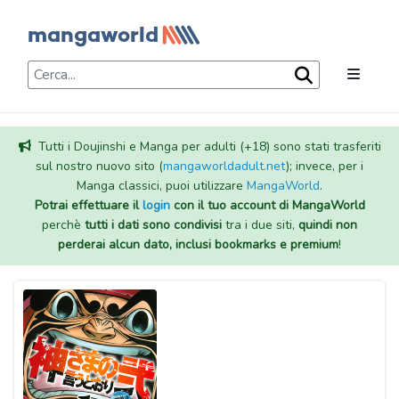
Tutti i Doujinshi e Manga per adulti (+18) sono stati trasferiti
sul nostro nuovo sito (
mangaworldadult.net
); invece, per i
Manga classici, puoi utilizzare
MangaWorld
.
Potrai effettuare il
login
con il tuo account di MangaWorld
perchè
tutti i dati sono condivisi
tra i due siti,
quindi non
perderai alcun dato, inclusi bookmarks e premium
!