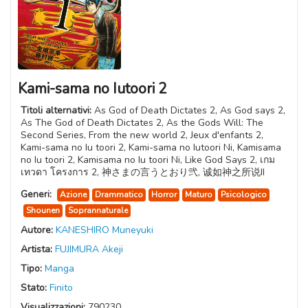
Kami-sama no Iutoori 2
Titoli alternativi:
As God of Death Dictates 2, As God says 2,
As The God of Death Dictates 2, As the Gods Will: The
Second Series, From the new world 2, Jeux d'enfants 2,
Kami-sama no Iu toori 2, Kami-sama no Iutoori Ni, Kamisama
no Iu toori 2, Kamisama no Iu toori Ni, Like God Says 2, เกม
เทวดา โครงการ 2, 神さまの言うとおり弐, 诚如神之所说II
Generi:
Azione
Drammatico
Horror
Maturo
Psicologico
Shounen
Soprannaturale
Autore:
KANESHIRO Muneyuki
Artista:
FUJIMURA Akeji
Tipo:
Manga
Stato:
Finito
Visualizzazioni:
790230