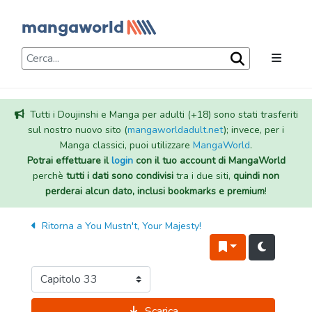
Tutti i Doujinshi e Manga per adulti (+18) sono stati trasferiti
sul nostro nuovo sito (
mangaworldadult.net
); invece, per i
Manga classici, puoi utilizzare
MangaWorld
.
Potrai effettuare il
login
con il tuo account di MangaWorld
perchè
tutti i dati sono condivisi
tra i due siti,
quindi non
perderai alcun dato, inclusi bookmarks e premium
!
Ritorna a
You Mustn't, Your Majesty!
Scarica