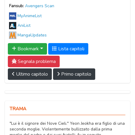
Fansub:
Avengers Scan
MyAnimeList
AniList
MangaUpdates
Bookmark
Lista capitoli
Segnala problema
Ultimo capitolo
Primo capitolo
TRAMA
"Lui è il signore dei Nove Cieli." Yeon Jeokha era figlio di una
seconda moglie. Violentemente bullizzato dalla prima
moglie del padre e dai suoi fratelli, fu in seguito