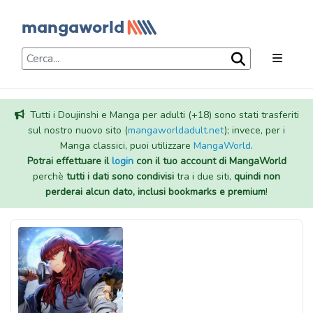
Tutti i Doujinshi e Manga per adulti (+18) sono stati trasferiti
sul nostro nuovo sito (
mangaworldadult.net
); invece, per i
Manga classici, puoi utilizzare
MangaWorld
.
Potrai effettuare il
login
con il tuo account di MangaWorld
perchè
tutti i dati sono condivisi
tra i due siti,
quindi non
perderai alcun dato, inclusi bookmarks e premium
!