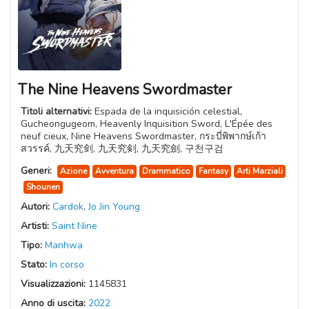
The Nine Heavens Swordmaster
Titoli alternativi:
Espada de la inquisición celestial,
Gucheongugeom, Heavenly Inquisition Sword, L'Épée des
neuf cieux, Nine Heavens Swordmaster, กระบี่พิพากษ์เก้า
สวรรค์, 九天究剑, 九天究剣, 九天究劍, 구천구검
Generi:
Azione
Avventura
Drammatico
Fantasy
Arti Marziali
Shounen
Autori:
Cardok
,
Jo Jin Young
Artisti:
Saint Nine
Tipo:
Manhwa
Stato:
In corso
Visualizzazioni:
1145831
Anno di uscita:
2022