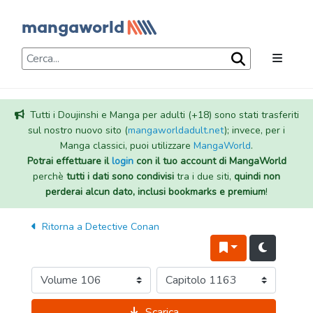
Tutti i Doujinshi e Manga per adulti (+18) sono stati trasferiti
sul nostro nuovo sito (
mangaworldadult.net
); invece, per i
Manga classici, puoi utilizzare
MangaWorld
.
Potrai effettuare il
login
con il tuo account di MangaWorld
perchè
tutti i dati sono condivisi
tra i due siti,
quindi non
perderai alcun dato, inclusi bookmarks e premium
!
Ritorna a
Detective Conan
Scarica