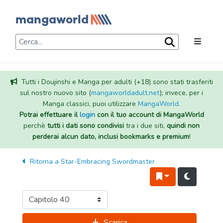
Tutti i Doujinshi e Manga per adulti (+18) sono stati trasferiti
sul nostro nuovo sito (
mangaworldadult.net
); invece, per i
Manga classici, puoi utilizzare
MangaWorld
.
Potrai effettuare il
login
con il tuo account di MangaWorld
perchè
tutti i dati sono condivisi
tra i due siti,
quindi non
perderai alcun dato, inclusi bookmarks e premium
!
Ritorna a
Star-Embracing Swordmaster
Scarica