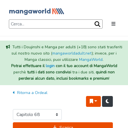
Tutti i Doujinshi e Manga per adulti (+18) sono stati trasferiti
sul nostro nuovo sito (
mangaworldadult.net
); invece, per i
Manga classici, puoi utilizzare
MangaWorld
.
Potrai effettuare il
login
con il tuo account di MangaWorld
perchè
tutti i dati sono condivisi
tra i due siti,
quindi non
perderai alcun dato, inclusi bookmarks e premium
!
Ritorna a
Ordeal
Scarica