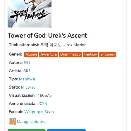
Tower of God: Urek's Ascent
Titoli alternativi:
우렉 마지노, Urek Mazino
Generi:
Azione
Avventura
Drammatico
Fantasy
Shounen
Autore:
SIU
Artista:
SIU
Tipo:
Manhwa
Stato:
In corso
Visualizzazioni:
466575
Anno di uscita:
2025
Fansub:
Walpurgis Scan
MangaUpdates