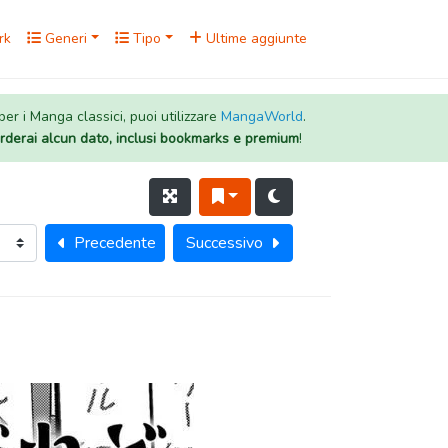
rk
Generi
Tipo
Ultime aggiunte
 per i Manga classici, puoi utilizzare
MangaWorld
.
rderai alcun dato, inclusi bookmarks e premium
!
Precedente
Successivo