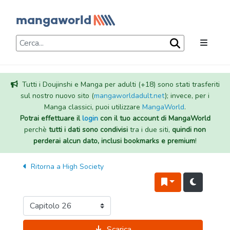
Tutti i Doujinshi e Manga per adulti (+18) sono stati trasferiti
sul nostro nuovo sito (
mangaworldadult.net
); invece, per i
Manga classici, puoi utilizzare
MangaWorld
.
Potrai effettuare il
login
con il tuo account di MangaWorld
perchè
tutti i dati sono condivisi
tra i due siti,
quindi non
perderai alcun dato, inclusi bookmarks e premium
!
Ritorna a
High Society
Scarica