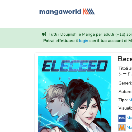
Tutti i Doujinshi e Manga per adulti (+18) sono
Potrai effettuare il
login
con il tuo account di
Elec
Titoli a
シード
Generi
Autore
Tipo:
M
Visuali
My
Ma