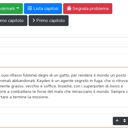
okmark
Lista capitoli
Segnala problema
imo capitolo
Primo capitolo
 suoi riflessi fulminei degni di un gatto, per rendere il mondo un posto
 animali abbandonati. Kayden è un agente segreto in fuga, che si ritrova
nte grasso, vecchio e soffice. Insieme, con i superpoteri di Jiwoo e
pronti a combattere le forze del male che minacciano il mondo. Sempre 
tare a termine la missione.