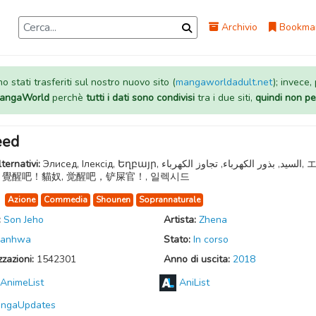
Archivio
Bookma
 stati trasferiti sul nostro nuovo sito (
mangaworldadult.net
); invece,
 MangaWorld
perchè
tutti i dati sono condivisi
tra i due siti,
quindi non pe
eed
lternativi:
Элисед, Ілексід, Եղբայր, السید, بذور الكهرباء, تجاوز الكهرباء, エレキ
, 覺醒吧！貓奴, 觉醒吧，铲屎官！, 일렉시드
:
Azione
Commedia
Shounen
Soprannaturale
:
Son Jeho
Artista:
Zhena
anhwa
Stato:
In corso
zzazioni:
1542301
Anno di uscita:
2018
AnimeList
AniList
ngaUpdates