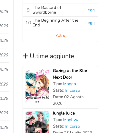
The Bastard of
9
Leggi!
2026
Swordborne
The Beginning After the
10
Leggi!
End
2026
Altro
2026
Ultime aggiunte
2026
2026
Gazing at the Star
Next Door
Tipo:
Manga
2026
Stato:
In corso
Data:
02 Agosto
2026
2026
2026
Jungle Juice
Tipo:
Manhwa
Stato:
In corso
2026
Data:
23 Luglio 2026