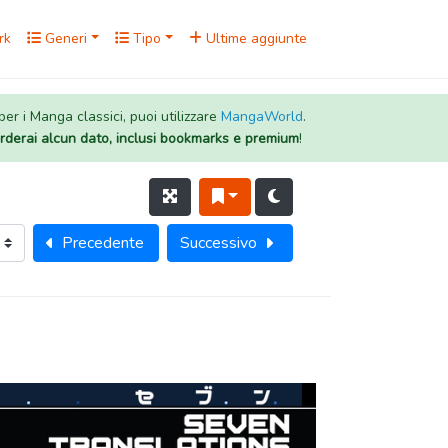
rk
Generi
Tipo
Ultime aggiunte
 per i Manga classici, puoi utilizzare
MangaWorld
.
rderai alcun dato, inclusi bookmarks e premium
!
Precedente
Successivo