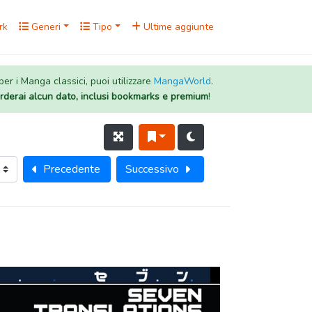
rk
Generi
Tipo
Ultime aggiunte
 per i Manga classici, puoi utilizzare
MangaWorld
.
rderai alcun dato, inclusi bookmarks e premium
!
Precedente
Successivo