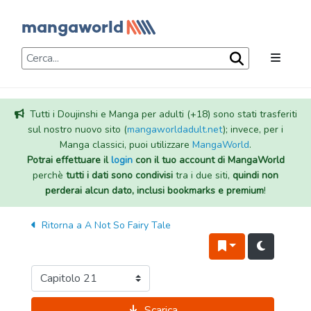
Tutti i Doujinshi e Manga per adulti (+18) sono stati trasferiti
sul nostro nuovo sito (
mangaworldadult.net
); invece, per i
Manga classici, puoi utilizzare
MangaWorld
.
Potrai effettuare il
login
con il tuo account di MangaWorld
perchè
tutti i dati sono condivisi
tra i due siti,
quindi non
perderai alcun dato, inclusi bookmarks e premium
!
Ritorna a
A Not So Fairy Tale
Scarica