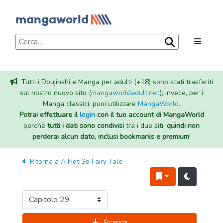
Tutti i Doujinshi e Manga per adulti (+18) sono stati trasferiti
sul nostro nuovo sito (
mangaworldadult.net
); invece, per i
Manga classici, puoi utilizzare
MangaWorld
.
Potrai effettuare il
login
con il tuo account di MangaWorld
perchè
tutti i dati sono condivisi
tra i due siti,
quindi non
perderai alcun dato, inclusi bookmarks e premium
!
Ritorna a
A Not So Fairy Tale
Scarica