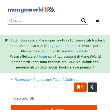
Tutti i Doujinshi e Manga per adulti (+18) sono stati trasferiti
sul nostro nuovo sito (
mangaworldadult.net
); invece, per i
Manga classici, puoi utilizzare
MangaWorld
.
Potrai effettuare il
login
con il tuo account di MangaWorld
perchè
tutti i dati sono condivisi
tra i due siti,
quindi non
perderai alcun dato, inclusi bookmarks e premium
!
Ritorna a
A Regressor's Tale of Cultivation
Scarica