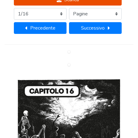
Precedente
Successivo