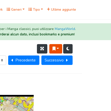
rk
Generi
Tipo
Ultime aggiunte
 per i Manga classici, puoi utilizzare
MangaWorld
.
rderai alcun dato, inclusi bookmarks e premium
!
Precedente
Successivo