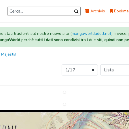
Archivio
Bookma
 stati trasferiti sul nostro nuovo sito (
mangaworldadult.net
); invece,
 MangaWorld
perchè
tutti i dati sono condivisi
tra i due siti,
quindi non pe
r Majesty!