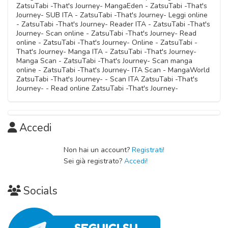
27 Novembre 2025
ZatsuTabi -That's Journey- MangaEden - ZatsuTabi -That's
01 Gennaio 2026
Journey- SUB ITA - ZatsuTabi -That's Journey- Leggi online
- ZatsuTabi -That's Journey- Reader ITA - ZatsuTabi -That's
Capitolo 03
Journey- Scan online - ZatsuTabi -That's Journey- Read
Capitolo 05
13 Novembre 2025
online - ZatsuTabi -That's Journey- Online - ZatsuTabi -
18 Dicembre 2025
That's Journey- Manga ITA - ZatsuTabi -That's Journey-
Manga Scan - ZatsuTabi -That's Journey- Scan manga
Capitolo 02
online - ZatsuTabi -That's Journey- ITA Scan - MangaWorld
30 Ottobre 2025
ZatsuTabi -That's Journey- - Scan ITA ZatsuTabi -That's
Journey- - Read online ZatsuTabi -That's Journey-
Capitolo 01
15 Ottobre 2025
Accedi
Non hai un account?
Registrati!
Sei già registrato?
Accedi!
Socials