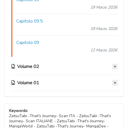
19 Marzo 2026
Capitolo 09.5
19 Marzo 2026
Capitolo 09
12 Marzo 2026
Volume 02
Volume 01
Capitolo 08
12 Marzo 2026
Capitolo 04.5
Capitolo 07
04 Dicembre 2025
Keywords:
15 Gennaio 2026
ZatsuTabi -That's Journey- Scan ITA - ZatsuTabi -That's
Journey- Scan ITALIANE - ZatsuTabi -That's Journey-
Capitolo 04
MangaWorld - ZatsuTabi -That's Journey- MangaDex -
Capitolo 06