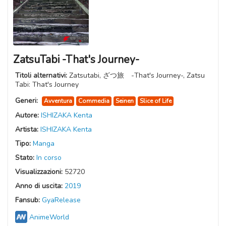
ZatsuTabi -That's Journey-
Titoli alternativi:
Zatsutabi, ざつ旅 -That's Journey-, Zatsu
Tabi: That's Journey
Generi:
Avventura
Commedia
Seinen
Slice of Life
Autore:
ISHIZAKA Kenta
Artista:
ISHIZAKA Kenta
Tipo:
Manga
Stato:
In corso
Visualizzazioni:
52720
Anno di uscita:
2019
Fansub:
GyaRelease
AnimeWorld