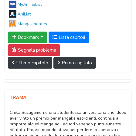
MyAnimeList
AniList
MangaUpdates
Bookmark
Lista capitoli
Segnala problema
Ultimo capitolo
Primo capitolo
TRAMA
Chika Suzugamori è una studentessa universitaria che, dopo
aver vinto un premio per mangaka esordienti, continua a
proporre alcuni manga agli editori venendo puntualmente
rifiutata. Proprio quando stava per perdere la speranza di
entrare in questa industria, decide per capriccio di partire