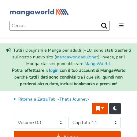
Tutti i Doujinshi e Manga per adulti (+18) sono stati trasferiti
sul nostro nuovo sito (
mangaworldadult.net
); invece, per i
Manga classici, puoi utilizzare
MangaWorld
.
Potrai effettuare il
login
con il tuo account di MangaWorld
perchè
tutti i dati sono condivisi
tra i due siti,
quindi non
perderai alcun dato, inclusi bookmarks e premium
!
Ritorna a
ZatsuTabi -That's Journey-
Scarica