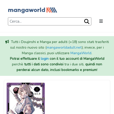
Tutti i Doujinshi e Manga per adulti (+18) sono stati trasferiti
sul nostro nuovo sito (
mangaworldadult.net
); invece, per i
Manga classici, puoi utilizzare
MangaWorld
.
Potrai effettuare il
login
con il tuo account di MangaWorld
perchè
tutti i dati sono condivisi
tra i due siti,
quindi non
perderai alcun dato, inclusi bookmarks e premium
!