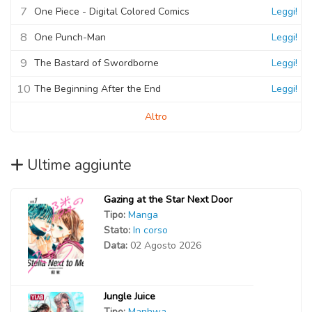
7
One Piece - Digital Colored Comics
Leggi!
8
One Punch-Man
Leggi!
9
The Bastard of Swordborne
Leggi!
10
The Beginning After the End
Leggi!
Altro
Ultime aggiunte
Gazing at the Star Next Door
Tipo:
Manga
Stato:
In corso
Data:
02 Agosto 2026
Jungle Juice
Tipo:
Manhwa