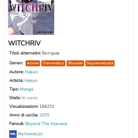
WITCHRIV
Titoli alternativi:
Витчрив
Generi:
Azione
Drammatico
Shounen
Soprannaturale
Autore:
Hakuri
Artista:
Hakuri
Tipo:
Manga
Stato:
In corso
Visualizzazioni:
164231
Anno di uscita:
2025
Fansub:
Beyond The Ataraxia
MyAnimeList