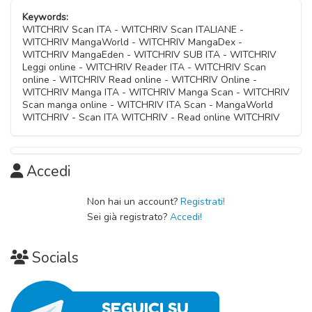
12 Novembre 2025
Keywords:
WITCHRIV Scan ITA - WITCHRIV Scan ITALIANE -
WITCHRIV MangaWorld - WITCHRIV MangaDex -
Capitolo 02
WITCHRIV MangaEden - WITCHRIV SUB ITA - WITCHRIV
11 Novembre 2025
Leggi online - WITCHRIV Reader ITA - WITCHRIV Scan
online - WITCHRIV Read online - WITCHRIV Online -
WITCHRIV Manga ITA - WITCHRIV Manga Scan - WITCHRIV
Capitolo 01
Scan manga online - WITCHRIV ITA Scan - MangaWorld
11 Novembre 2025
WITCHRIV - Scan ITA WITCHRIV - Read online WITCHRIV
Accedi
Non hai un account?
Registrati!
Sei già registrato?
Accedi!
Socials