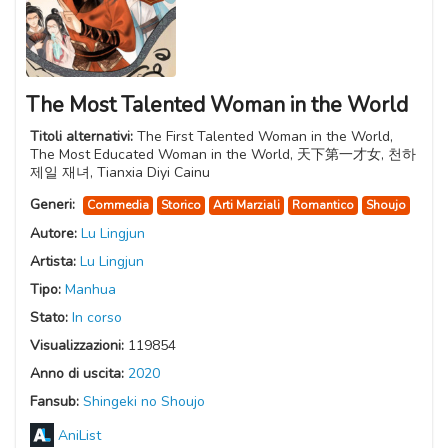
The Most Talented Woman in the World
Titoli alternativi:
The First Talented Woman in the World,
The Most Educated Woman in the World, 天下第一才女, 천하
제일 재녀, Tianxia Diyi Cainu
Generi:
Commedia
Storico
Arti Marziali
Romantico
Shoujo
Autore:
Lu Lingjun
Artista:
Lu Lingjun
Tipo:
Manhua
Stato:
In corso
Visualizzazioni:
119854
Anno di uscita:
2020
Fansub:
Shingeki no Shoujo
AniList