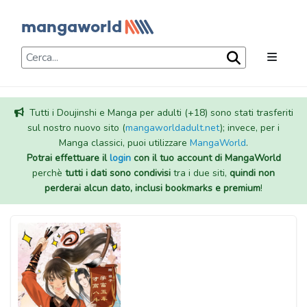
Tutti i Doujinshi e Manga per adulti (+18) sono stati trasferiti
sul nostro nuovo sito (
mangaworldadult.net
); invece, per i
Manga classici, puoi utilizzare
MangaWorld
.
Potrai effettuare il
login
con il tuo account di MangaWorld
perchè
tutti i dati sono condivisi
tra i due siti,
quindi non
perderai alcun dato, inclusi bookmarks e premium
!