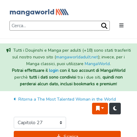
Tutti i Doujinshi e Manga per adulti (+18) sono stati trasferiti
sul nostro nuovo sito (
mangaworldadult.net
); invece, per i
Manga classici, puoi utilizzare
MangaWorld
.
Potrai effettuare il
login
con il tuo account di MangaWorld
perchè
tutti i dati sono condivisi
tra i due siti,
quindi non
perderai alcun dato, inclusi bookmarks e premium
!
Ritorna a
The Most Talented Woman in the World
Scarica