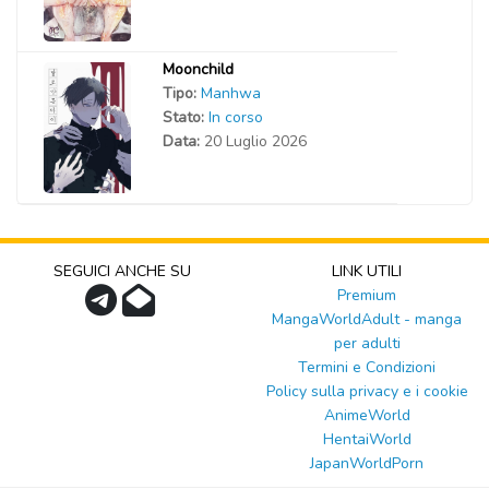
Moonchild
Tipo:
Manhwa
Stato:
In corso
Data:
20 Luglio 2026
SEGUICI ANCHE SU
LINK UTILI
Premium
MangaWorldAdult - manga
per adulti
Termini e Condizioni
Policy sulla privacy e i cookie
AnimeWorld
HentaiWorld
JapanWorldPorn