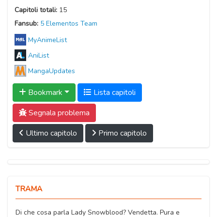
Capitoli totali:
15
Fansub:
5 Elementos Team
MyAnimeList
AniList
MangaUpdates
Bookmark
Lista capitoli
Segnala problema
Ultimo capitolo
Primo capitolo
TRAMA
Di che cosa parla Lady Snowblood? Vendetta. Pura e