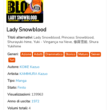
Lady Snowblood
Titoli alternativi:
Lady Snowblood, Princess Snowblood,
Shurayuki-hime, Yuki - Vingança na Neve, 修羅雪姫, Shura
Yukihime
Generi:
Azione
Adulti
Drammatico
Storico
Maturo
Seinen
Yuri
Autore:
KOIKE Kazuo
Artista:
KAMIMURA Kazuo
Tipo:
Manga
Stato:
Finito
Visualizzazioni:
139963
Anno di uscita:
1972
Volumi totali:
4