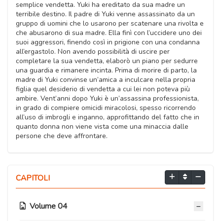
semplice vendetta. Yuki ha ereditato da sua madre un
terribile destino. Il padre di Yuki venne assassinato da un
gruppo di uomini che lo usarono per scatenare una rivolta e
che abusarono di sua madre. Ella finì con l’uccidere uno dei
suoi aggressori, finendo così in prigione con una condanna
all’ergastolo. Non avendo possibilità di uscire per
completare la sua vendetta, elaborò un piano per sedurre
una guardia e rimanere incinta. Prima di morire di parto, la
madre di Yuki convinse un’amica a inculcare nella propria
figlia quel desiderio di vendetta a cui lei non poteva più
ambire. Vent’anni dopo Yuki è un’assassina professionista,
in grado di compiere omicidi miracolosi, spesso ricorrendo
all’uso di imbrogli e inganno, approfittando del fatto che in
quanto donna non viene vista come una minaccia dalle
persone che deve affrontare.
CAPITOLI
Volume 04