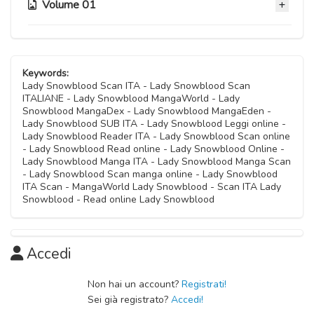
Volume 01
Capitolo 09
Capitolo 10
01 Ottobre 2020
01 Ottobre 2020
Capitolo 05
Capitolo 08
01 Ottobre 2020
Capitolo 09.1
Keywords:
01 Ottobre 2020
Lady Snowblood Scan ITA - Lady Snowblood Scan
01 Ottobre 2020
ITALIANE - Lady Snowblood MangaWorld - Lady
Capitolo 04
Snowblood MangaDex - Lady Snowblood MangaEden -
Capitolo 07
01 Ottobre 2020
Lady Snowblood SUB ITA - Lady Snowblood Leggi online -
01 Ottobre 2020
Lady Snowblood Reader ITA - Lady Snowblood Scan online
- Lady Snowblood Read online - Lady Snowblood Online -
Capitolo 03
Lady Snowblood Manga ITA - Lady Snowblood Manga Scan
Capitolo 06
01 Ottobre 2020
- Lady Snowblood Scan manga online - Lady Snowblood
01 Ottobre 2020
ITA Scan - MangaWorld Lady Snowblood - Scan ITA Lady
Snowblood - Read online Lady Snowblood
Capitolo 02
01 Ottobre 2020
Accedi
Capitolo 01
01 Ottobre 2020
Non hai un account?
Registrati!
Sei già registrato?
Accedi!