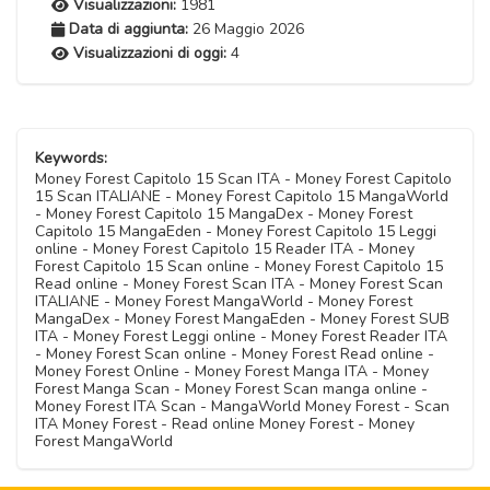
Visualizzazioni:
1981
Data di aggiunta:
26 Maggio 2026
Visualizzazioni di oggi:
4
Keywords:
Money Forest Capitolo 15 Scan ITA - Money Forest Capitolo
15 Scan ITALIANE - Money Forest Capitolo 15 MangaWorld
- Money Forest Capitolo 15 MangaDex - Money Forest
Capitolo 15 MangaEden - Money Forest Capitolo 15 Leggi
online - Money Forest Capitolo 15 Reader ITA - Money
Forest Capitolo 15 Scan online - Money Forest Capitolo 15
Read online - Money Forest Scan ITA - Money Forest Scan
ITALIANE - Money Forest MangaWorld - Money Forest
MangaDex - Money Forest MangaEden - Money Forest SUB
ITA - Money Forest Leggi online - Money Forest Reader ITA
- Money Forest Scan online - Money Forest Read online -
Money Forest Online - Money Forest Manga ITA - Money
Forest Manga Scan - Money Forest Scan manga online -
Money Forest ITA Scan - MangaWorld Money Forest - Scan
ITA Money Forest - Read online Money Forest - Money
Forest MangaWorld