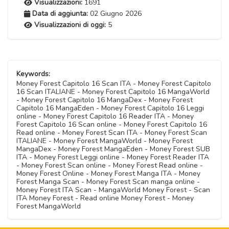
Visualizzazioni:
1691
Data di aggiunta:
02 Giugno 2026
Visualizzazioni di oggi:
5
Keywords:
Money Forest Capitolo 16 Scan ITA - Money Forest Capitolo
16 Scan ITALIANE - Money Forest Capitolo 16 MangaWorld
- Money Forest Capitolo 16 MangaDex - Money Forest
Capitolo 16 MangaEden - Money Forest Capitolo 16 Leggi
online - Money Forest Capitolo 16 Reader ITA - Money
Forest Capitolo 16 Scan online - Money Forest Capitolo 16
Read online - Money Forest Scan ITA - Money Forest Scan
ITALIANE - Money Forest MangaWorld - Money Forest
MangaDex - Money Forest MangaEden - Money Forest SUB
ITA - Money Forest Leggi online - Money Forest Reader ITA
- Money Forest Scan online - Money Forest Read online -
Money Forest Online - Money Forest Manga ITA - Money
Forest Manga Scan - Money Forest Scan manga online -
Money Forest ITA Scan - MangaWorld Money Forest - Scan
ITA Money Forest - Read online Money Forest - Money
Forest MangaWorld