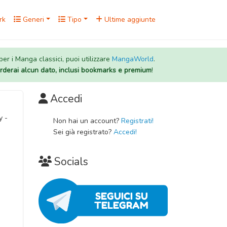
rk
Generi
Tipo
Ultime aggiunte
 per i Manga classici, puoi utilizzare
MangaWorld
.
rderai alcun dato, inclusi bookmarks e premium
!
Accedi
y -
Non hai un account?
Registrati!
Sei già registrato?
Accedi!
Socials