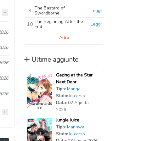
The Bastard of
9
Leggi!
Swordborne
The Beginning After the
10
Leggi!
End
2026
Altro
2026
Ultime aggiunte
2026
Gazing at the Star
2026
Next Door
Tipo:
Manga
2026
Stato:
In corso
Data:
02 Agosto
2026
Jungle Juice
Tipo:
Manhwa
2026
Stato:
In corso
Data:
23 Luglio 2026