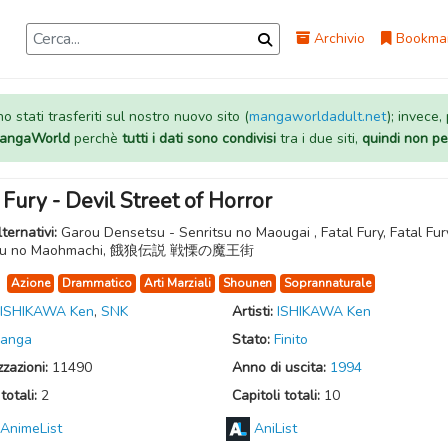
Archivio
Bookma
 stati trasferiti sul nostro nuovo sito (
mangaworldadult.net
); invece,
 MangaWorld
perchè
tutti i dati sono condivisi
tra i due siti,
quindi non pe
 Fury - Devil Street of Horror
lternativi:
Garou Densetsu - Senritsu no Maougai , Fatal Fury, Fatal Fur
tsu no Maohmachi, 餓狼伝説 戦慄の魔王街
:
Azione
Drammatico
Arti Marziali
Shounen
Soprannaturale
ISHIKAWA Ken
,
SNK
Artisti:
ISHIKAWA Ken
anga
Stato:
Finito
zzazioni:
11490
Anno di uscita:
1994
totali:
2
Capitoli totali:
10
AnimeList
AniList