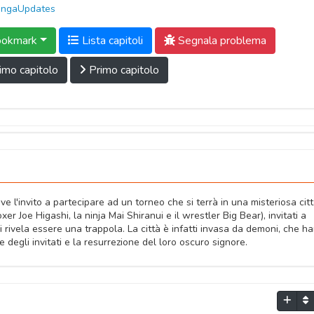
ngaUpdates
okmark
Lista capitoli
Segnala problema
imo capitolo
Primo capitolo
eve l'invito a partecipare ad un torneo che si terrà in una misteriosa cit
boxer Joe Higashi, la ninja Mai Shiranui e il wrestler Big Bear), invitati a
si rivela essere una trappola. La città è infatti invasa da demoni, che h
e degli invitati e la resurrezione del loro oscuro signore.