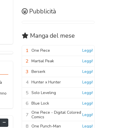
Pubblicità
Manga
del mese
1
One Piece
Leggi!
2
Martial Peak
Leggi!
3
Berserk
Leggi!
4
Hunter x Hunter
Leggi!
tà
5
Solo Leveling
Leggi!
anno
6
Blue Lock
Leggi!
One Piece - Digital Colored
7
Leggi!
Comics
8
One Punch-Man
Leggi!