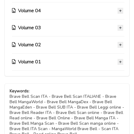
Volume 04
Capitolo 41
10 Maggio 2026
Volume 03
Capitolo 32
Capitolo 40
10 Maggio 2026
10 Maggio 2026
Volume 02
Capitolo 23
Capitolo 31
10 Maggio 2026
Capitolo 39
10 Maggio 2026
Volume 01
Capitolo 14
10 Maggio 2026
Capitolo 22
10 Maggio 2026
Capitolo 30
10 Maggio 2026
Capitolo 38
Capitolo 05
10 Maggio 2026
Capitolo 13
10 Maggio 2026
10 Maggio 2026
Capitolo 21
Keywords:
10 Maggio 2026
Capitolo 29
Brave Bell Scan ITA - Brave Bell Scan ITALIANE - Brave
10 Maggio 2026
Capitolo 37
Bell MangaWorld - Brave Bell MangaDex - Brave Bell
Capitolo 04
10 Maggio 2026
MangaEden - Brave Bell SUB ITA - Brave Bell Leggi online -
Capitolo 12
10 Maggio 2026
10 Maggio 2026
Brave Bell Reader ITA - Brave Bell Scan online - Brave Bell
Capitolo 20
10 Maggio 2026
Read online - Brave Bell Online - Brave Bell Manga ITA -
Capitolo 28
10 Maggio 2026
Brave Bell Manga Scan - Brave Bell Scan manga online -
Capitolo 36
Capitolo 03
10 Maggio 2026
Brave Bell ITA Scan - MangaWorld Brave Bell - Scan ITA
Capitolo 11
10 Maggio 2026
10 Maggio 2026