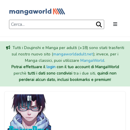
Tutti i Doujinshi e Manga per adulti (+18) sono stati trasferiti
sul nostro nuovo sito (
mangaworldadult.net
); invece, per i
Manga classici, puoi utilizzare
MangaWorld
.
Potrai effettuare il
login
con il tuo account di MangaWorld
perchè
tutti i dati sono condivisi
tra i due siti,
quindi non
perderai alcun dato, inclusi bookmarks e premium
!