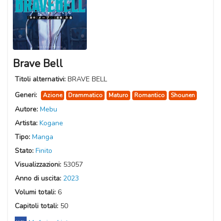
Brave Bell
Titoli alternativi:
BRAVE BELL
Generi:
Azione
Drammatico
Maturo
Romantico
Shounen
Autore:
Mebu
Artista:
Kogane
Tipo:
Manga
Stato:
Finito
Visualizzazioni:
53057
Anno di uscita:
2023
Volumi totali:
6
Capitoli totali:
50