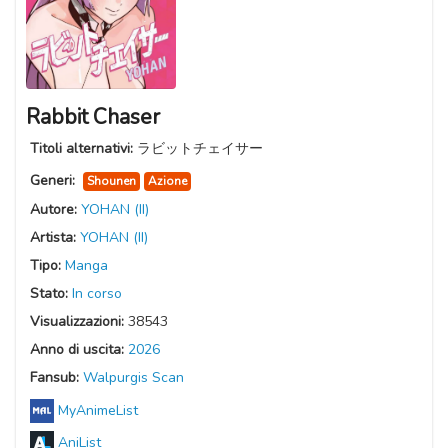
Rabbit Chaser
Titoli alternativi:
ラビットチェイサー
Generi:
Shounen
Azione
Autore:
YOHAN (II)
Artista:
YOHAN (II)
Tipo:
Manga
Stato:
In corso
Visualizzazioni:
38543
Anno di uscita:
2026
Fansub:
Walpurgis Scan
MyAnimeList
AniList