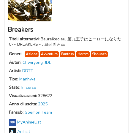
Breakers
Titoli alternativi:
Beureikeojeu, 第九王子はヒーローになりた
い～BREAKERS～, 브레이커즈
Generi:
Azione
Avventura
Fantasy
Harem
Shounen
Autori:
Chwiryong
,
JDL
Artisti:
DDTT
Tipo:
Manhwa
Stato:
In corso
Visualizzazioni:
328622
Anno di uscita:
2025
Fansub:
Goemon Team
MyAnimeList
AniList