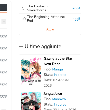
The Bastard of
9
Leggi!
Swordborne
The Beginning After the
10
Leggi!
End
Altro
2026
Ultime aggiunte
2026
Gazing at the Star
2026
Next Door
Tipo:
Manga
2026
Stato:
In corso
Data:
02 Agosto
2026
2026
Jungle Juice
2026
Tipo:
Manhwa
Stato:
In corso
Data:
23 Luglio 2026