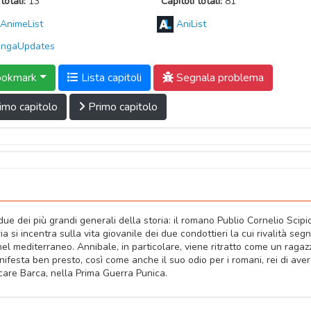
totali:
13
Capitoli totali:
81
AnimeList
AniList
ngaUpdates
okmark
Lista capitoli
Segnala problema
imo capitolo
Primo capitolo
ue dei più grandi generali della storia: il romano Publio Cornelio Scipi
ia si incentra sulla vita giovanile dei due condottieri la cui rivalità seg
l mediterraneo. Annibale, in particolare, viene ritratto come un ragaz
manifesta ben presto, così come anche il suo odio per i romani, rei di aver
care Barca, nella Prima Guerra Punica.