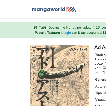
Tutti i Doujinshi e Manga per adulti (+18) sono
Potrai effettuare il
login
con il tuo account di
Ad As
Titoli a
Hannibal 
حنبعل, アド・アストラ ─スキピオとハンニバル─, アド・アストラ スキピオとハンニ
バル, 
피오와
Generi
Autore
Tipo:
M
Visuali