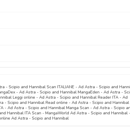
20 Maggio 
20 Maggio 
20 Maggio 
20 Maggio 
20 Maggio 
20 Maggio 
20 Maggio 
20 Maggio 
20 Maggio 
20 Maggio 
20 Maggio 
20 Maggio 
20 Maggio 
20 Maggio 
20 Maggio 
20 Maggio 
20 Maggio 
20 Maggio 
20 Maggio 
20 Maggio 
20 Maggio 
20 Maggio 
20 Maggio 
20 Maggio 
20 Maggio 
20 Maggio 
20 Maggio 
20 Maggio 
20 Maggio 
20 Maggio 
20 Maggio 
20 Maggio 
20 Maggio 
20 Maggio 
tra - Scipio and Hannibal Scan ITALIANE - Ad Astra - Scipio and Hann
ngaDex - Ad Astra - Scipio and Hannibal MangaEden - Ad Astra - Sci
20 Maggio 
20 Maggio 
20 Maggio 
nnibal Leggi online - Ad Astra - Scipio and Hannibal Reader ITA - Ad
20 Maggio 
ra - Scipio and Hannibal Read online - Ad Astra - Scipio and Hannibal
TA - Ad Astra - Scipio and Hannibal Manga Scan - Ad Astra - Scipio a
20 Maggio 
 and Hannibal ITA Scan - MangaWorld Ad Astra - Scipio and Hannibal 
20 Maggio 
online Ad Astra - Scipio and Hannibal
20 Maggio 
20 Maggio 