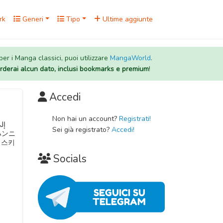
rk
Generi
Tipo
Ultime aggiunte
 per i Manga classici, puoi utilizzare
MangaWorld
.
rderai alcun dato, inclusi bookmarks e premium
!
Accedi
Non hai un account?
Registrati!
Sei già registrato?
Accedi!
 스키
Socials