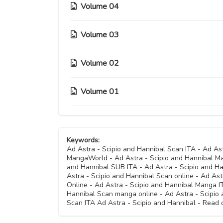
Capitolo 43
Capitolo 37
Volume 04
Capitolo 31
Capitolo 52
Capitolo 47
Capitolo 42
Capitolo 36
Capitolo 30
Volume 03
Capitolo 25
Capitolo 46
Capitolo 41
Capitolo 35
Capitolo 29
Capitolo 24
Volume 02
Capitolo 19
Capitolo 40
Capitolo 34
Capitolo 28
Capitolo 23
Capitolo 18
Volume 01
Capitolo 12
Capitolo 39
Capitolo 33
Capitolo 27
Capitolo 22
Capitolo 17
Capitolo 11
Capitolo 08
Capitolo 32
Capitolo 26
Capitolo 21
Capitolo 16
Keywords:
Capitolo 10
Capitolo 07
Ad Astra - Scipio and Hannibal Scan ITA - Ad As
MangaWorld - Ad Astra - Scipio and Hannibal Ma
Capitolo 20
Capitolo 15
Capitolo 09
and Hannibal SUB ITA - Ad Astra - Scipio and Ha
Capitolo 06
Astra - Scipio and Hannibal Scan online - Ad Ast
Online - Ad Astra - Scipio and Hannibal Manga I
Capitolo 14
Hannibal Scan manga online - Ad Astra - Scipio
Capitolo 05
Scan ITA Ad Astra - Scipio and Hannibal - Read 
Capitolo 13
Capitolo 04