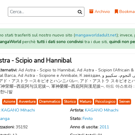
Archivio
Bookma
 stati trasferiti sul nostro nuovo sito (
mangaworldadult.net
); invece,
 MangaWorld
perchè
tutti i dati sono condivisi
tra i due siti,
quindi non pe
tra - Scipio and Hannibal
lternativi:
Ad Astra - Scipio to Hannibal, Ad Astra - Scipion l’Africain &
Barca, Ad Astra - Scipione e Annibale, К звёздам, إلى النجوم، سكيبيو و
军神荣耀─西庇阿与汉尼拔─, 軍神榮耀─西庇阿與漢尼拔─, 아드 아스트라 :
 한니발
:
Azione
Avventura
Drammatico
Storico
Maturo
Psicologico
Seinen
:
KAGANO Mihachi
Artista:
KAGANO Mihachi
anga
Stato:
Finito
zzazioni:
35192
Anno di uscita:
2011