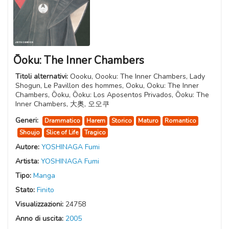
Ōoku: The Inner Chambers
Titoli alternativi:
Oooku, Oooku: The Inner Chambers, Lady
Shogun, Le Pavillon des hommes, Ooku, Ooku: The Inner
Chambers, Ōoku, Ōoku: Los Aposentos Privados, Ōoku: The
Inner Chambers, 大奥, 오오쿠
Generi:
Drammatico
Harem
Storico
Maturo
Romantico
Shoujo
Slice of Life
Tragico
Autore:
YOSHINAGA Fumi
Artista:
YOSHINAGA Fumi
Tipo:
Manga
Stato:
Finito
Visualizzazioni:
24758
Anno di uscita:
2005