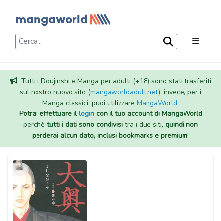
Tutti i Doujinshi e Manga per adulti (+18) sono stati trasferiti
sul nostro nuovo sito (
mangaworldadult.net
); invece, per i
Manga classici, puoi utilizzare
MangaWorld
.
Potrai effettuare il
login
con il tuo account di MangaWorld
perchè
tutti i dati sono condivisi
tra i due siti,
quindi non
perderai alcun dato, inclusi bookmarks e premium
!