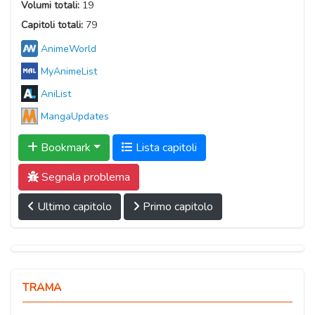
Volumi totali:
19
Capitoli totali:
79
AnimeWorld
MyAnimeList
AniList
MangaUpdates
Bookmark
Lista capitoli
Segnala problema
Ultimo capitolo
Primo capitolo
TRAMA