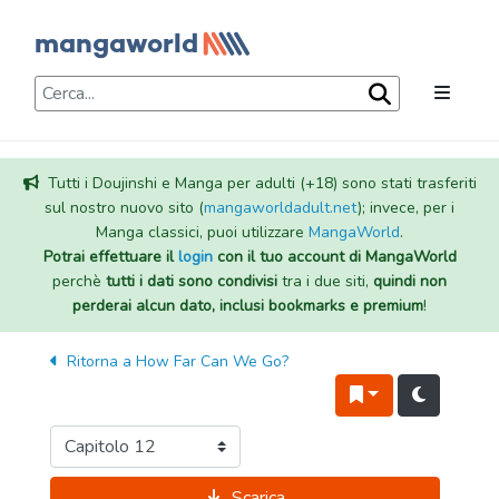
Tutti i Doujinshi e Manga per adulti (+18) sono stati trasferiti
sul nostro nuovo sito (
mangaworldadult.net
); invece, per i
Manga classici, puoi utilizzare
MangaWorld
.
Potrai effettuare il
login
con il tuo account di MangaWorld
perchè
tutti i dati sono condivisi
tra i due siti,
quindi non
perderai alcun dato, inclusi bookmarks e premium
!
Ritorna a
How Far Can We Go?
Scarica