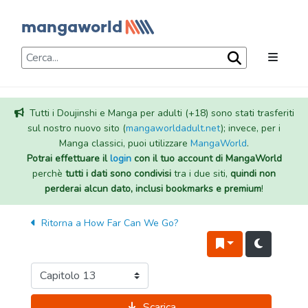
Tutti i Doujinshi e Manga per adulti (+18) sono stati trasferiti
sul nostro nuovo sito (
mangaworldadult.net
); invece, per i
Manga classici, puoi utilizzare
MangaWorld
.
Potrai effettuare il
login
con il tuo account di MangaWorld
perchè
tutti i dati sono condivisi
tra i due siti,
quindi non
perderai alcun dato, inclusi bookmarks e premium
!
Ritorna a
How Far Can We Go?
Scarica