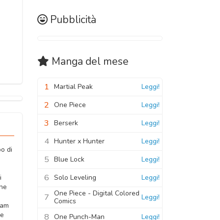
Pubblicità
Manga
del mese
1
Martial Peak
Leggi!
2
One Piece
Leggi!
3
Berserk
Leggi!
4
Hunter x Hunter
Leggi!
po di
5
e
Blue Lock
Leggi!
6
Solo Leveling
Leggi!
i
che
One Piece - Digital Colored
7
Leggi!
Comics
eam
de
8
One Punch-Man
Leggi!