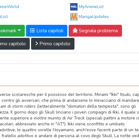
imeWorld
MyAnimeList
iList
MangaUpdates
okmark
Lista capitoli
Segnala problema
imo capitolo
Primo capitolo
erse scolaresche per il possesso del territorio. Minami "Ikki" Itsuki, ca
e contro gli avversari, che prima di andarsene lo minacciano di mandar
eam di storm riders (letteralmente "domatori della tempesta", sono gli
ezza. Il giorno dopo gli Skull linciano i poveri compagni di Ikki, il quale s
te superiore e inoltre munito di Air Treck (speciali pattini a motore 
olari, abbreviato anche in "AT"). Ikki viene sconfitto e umiliato
adottive, le quattro sorelle Noyamano, anch'esse facenti parte di un t
ro fratello adottivo e andare di persona al covo degli Skull. La notte ve