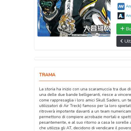
An
An
Bo
Ult
TRAMA
La storia ha inizio con una scaramuccia tra due div
una delle due bande belligeranti, riesce a vincer
come rappresaglia i loro amici Skull Saders, un t
utilizzatori di Air Treck) famoso per la loro spietat
ritroverà impotente davanti a un team numericamen
permettono di compiere acrobazie mortali e spettac
pesantemente, e al suo ritorno a casa le sorelle 
che utilizza gli AT, decidono di vendicare il pove