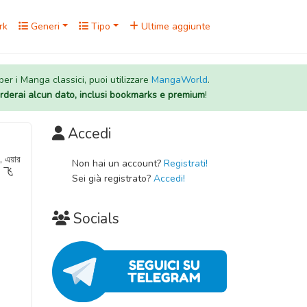
rk
Generi
Tipo
Ultime aggiunte
 per i Manga classici, puoi utilizzare
MangaWorld
.
rderai alcun dato, inclusi bookmarks e premium
!
Accedi
Non hai un account?
Registrati!
, 飞
Sei già registrato?
Accedi!
Socials