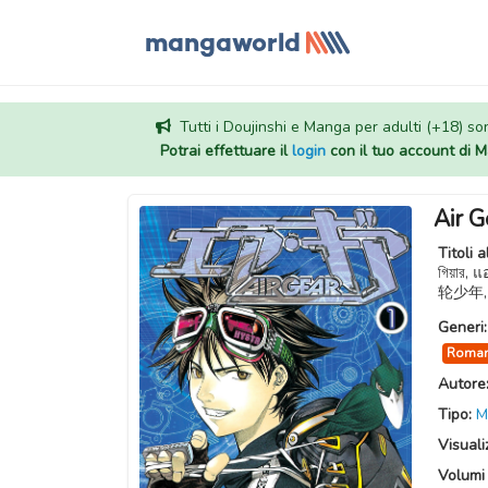
Tutti i Doujinshi e Manga per adulti (+18) sono
Potrai effettuare il
login
con il tuo account di
Air G
Titoli a
গিয়ার
轮少年,
Generi
Roman
Autore
Tipo:
M
Visuali
Volumi 