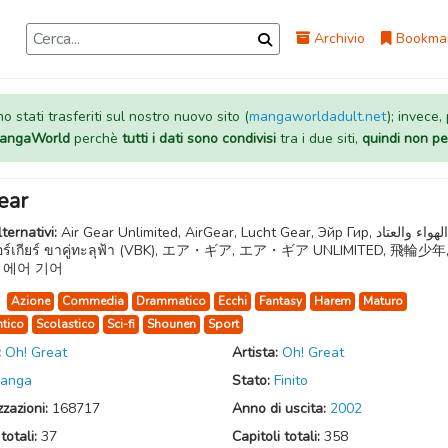
Archivio
Bookma
 stati trasferiti sul nostro nuovo sito (
mangaworldadult.net
); invece,
 MangaWorld
perchè
tutti i dati sono condivisi
tra i due siti,
quindi non pe
ear
lternativi:
Air Gear Unlimited, AirGear, Lucht Gear, Эйр Гир, الهواء والعتاد, এয়ার
, แอร์เกียร์ ขาคู่ทะลุฟ้า (VBK), エア・ギア, エア・ギア UNLIMITED, 飛輪少年
 에어 기어
:
Azione
Commedia
Drammatico
Ecchi
Fantasy
Harem
Maturo
tico
Scolastico
Sci-fi
Shounen
Sport
:
Oh! Great
Artista:
Oh! Great
anga
Stato:
Finito
zzazioni:
168717
Anno di uscita:
2002
totali:
37
Capitoli totali:
358