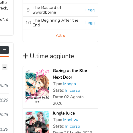
elle
The Bastard of
reck,
9
Leggi!
Swordborne
", il
The Beginning After the
10
Leggi!
End
Altro
Ultime aggiunte
Gazing at the Star
Next Door
Tipo:
Manga
2026
Stato:
In corso
Data:
02 Agosto
2026
2026
Jungle Juice
2026
Tipo:
Manhwa
Stato:
In corso
2026
Data:
23 Luglio 2026