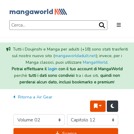
Tutti i Doujinshi e Manga per adulti (+18) sono stati trasferiti
sul nostro nuovo sito (
mangaworldadult.net
); invece, per i
Manga classici, puoi utilizzare
MangaWorld
.
Potrai effettuare il
login
con il tuo account di MangaWorld
perchè
tutti i dati sono condivisi
tra i due siti,
quindi non
perderai alcun dato, inclusi bookmarks e premium
!
Ritorna a
Air Gear
Scarica