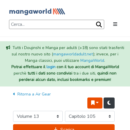
Tutti i Doujinshi e Manga per adulti (+18) sono stati trasferiti
sul nostro nuovo sito (
mangaworldadult.net
); invece, per i
Manga classici, puoi utilizzare
MangaWorld
.
Potrai effettuare il
login
con il tuo account di MangaWorld
perchè
tutti i dati sono condivisi
tra i due siti,
quindi non
perderai alcun dato, inclusi bookmarks e premium
!
Ritorna a
Air Gear
Scarica