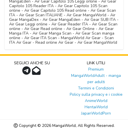
MangaEden - Air Gear Capitolo 105 Leggi online - Air Gear
Capitolo 105 Reader ITA - Air Gear Capitolo 105 Scan
online - Air Gear Capitolo 105 Read online - Air Gear Scan
ITA - Air Gear Scan ITALIANE - Air Gear MangaWorld - Air
Gear MangaDex - Air Gear MangaEden - Air Gear SUB ITA -
Air Gear Leggi online - Air Gear Reader ITA - Air Gear Scan
online - Air Gear Read online - Air Gear Online - Air Gear
Manga ITA - Air Gear Manga Scan - Air Gear Scan manga
online - Air Gear ITA Scan - MangaWorld Air Gear - Scan
ITA Air Gear - Read online Air Gear - Air Gear MangaWorld
SEGUICI ANCHE SU
LINK UTILI
Premium
MangaWorldAdult - manga
per adulti
Termini e Condizioni
Policy sulla privacy e i cookie
AnimeWorld
HentaiWorld
JapanWorldPorn
Copyright © 2026
MangaWorld
, All Rights Reserved.