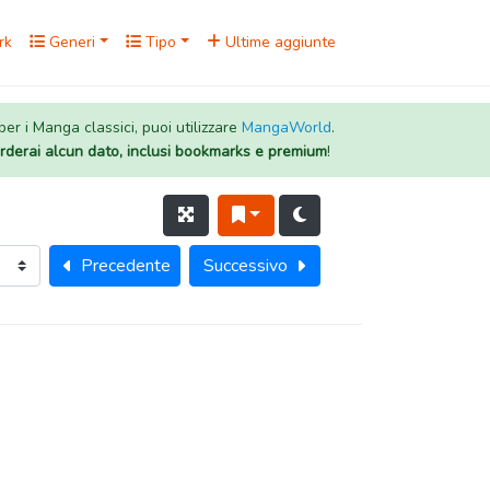
rk
Generi
Tipo
Ultime aggiunte
 per i Manga classici, puoi utilizzare
MangaWorld
.
rderai alcun dato, inclusi bookmarks e premium
!
Precedente
Successivo