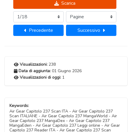
Scarica
Precedente
Successivo
Visualizzazioni:
238
Data di aggiunta:
01 Giugno 2026
Visualizzazioni di oggi:
1
Keywords:
Air Gear Capitolo 237 Scan ITA - Air Gear Capitolo 237
Scan ITALIANE - Air Gear Capitolo 237 MangaWorld - Air
Gear Capitolo 237 MangaDex - Air Gear Capitolo 237
MangaEden - Air Gear Capitolo 237 Leggi online - Air Gear
Capitolo 237 Reader ITA - Air Gear Capitolo 237 Scan