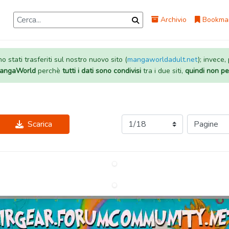
Archivio
Bookma
 stati trasferiti sul nostro nuovo sito (
mangaworldadult.net
); invece,
 MangaWorld
perchè
tutti i dati sono condivisi
tra i due siti,
quindi non pe
Scarica