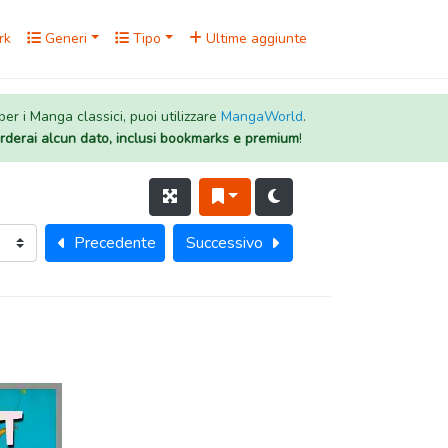
rk
Generi
Tipo
Ultime aggiunte
 per i Manga classici, puoi utilizzare
MangaWorld
.
rderai alcun dato, inclusi bookmarks e premium
!
Precedente
Successivo