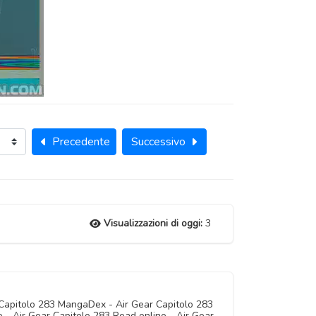
Precedente
Successivo
Visualizzazioni di oggi:
3
 Capitolo 283 MangaDex - Air Gear Capitolo 283
 - Air Gear Capitolo 283 Read online - Air Gear