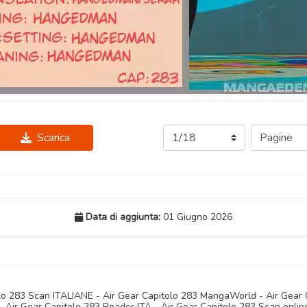
Scarica
Data di aggiunta:
01 Giugno 2026
olo 283 Scan ITALIANE - Air Gear Capitolo 283 MangaWorld - Air Gear
 Air Gear Capitolo 283 Reader ITA - Air Gear Capitolo 283 Scan online