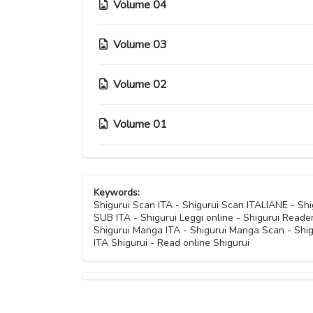
Volume 04
Volume 03
Capitolo 20
Capitolo 19
Volume 02
Capitolo 15
Capitolo 18
Capitolo 14
Volume 01
Capitolo 10
Capitolo 17
Capitolo 13
Capitolo 09
Capitolo 05
Capitolo 16
Capitolo 12
Keywords:
Capitolo 08
Capitolo 04
Shigurui Scan ITA - Shigurui Scan ITALIANE - S
SUB ITA - Shigurui Leggi online - Shigurui Reader
Capitolo 11
Capitolo 07
Shigurui Manga ITA - Shigurui Manga Scan - Shi
Capitolo 03
ITA Shigurui - Read online Shigurui
Capitolo 06
Capitolo 02
Capitolo 01