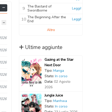
The Bastard of
9
Leggi!
Swordborne
The Beginning After the
10
Leggi!
End
Altro
2026
Ultime aggiunte
2026
Gazing at the Star
2026
Next Door
Tipo:
Manga
2026
Stato:
In corso
Data:
02 Agosto
2026
2026
Jungle Juice
2026
Tipo:
Manhwa
Stato:
In corso
Data:
23 Luglio 2026