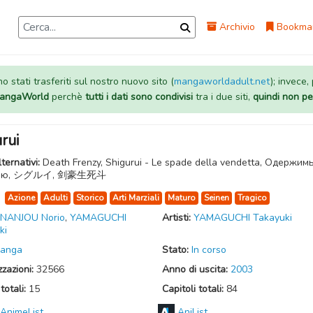
Archivio
Bookma
 stati trasferiti sul nostro nuovo sito (
mangaworldadult.net
); invece,
 MangaWorld
perchè
tutti i dati sono condivisi
tra i due siti,
quindi non pe
rui
lternativi:
Death Frenzy, Shigurui - Le spade della vendetta, Одержим
тью, シグルイ, 剑豪生死斗
:
Azione
Adulti
Storico
Arti Marziali
Maturo
Seinen
Tragico
NANJOU Norio
,
YAMAGUCHI
Artisti:
YAMAGUCHI Takayuki
ki
anga
Stato:
In corso
zzazioni:
32566
Anno di uscita:
2003
totali:
15
Capitoli totali:
84
AnimeList
AniList