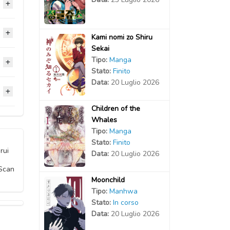
2026
Kami nomi zo Shiru
Sekai
Tipo:
Manga
2026
2026
Stato:
Finito
Data:
20 Luglio 2026
2026
2026
2026
Children of the
2026
2026
2026
Whales
2026
Tipo:
Manga
2026
2026
Stato:
Finito
2026
2026
rui
Data:
20 Luglio 2026
2026
2026
 Scan
2026
Moonchild
Tipo:
Manhwa
2026
2026
Stato:
In corso
Data:
20 Luglio 2026
2026