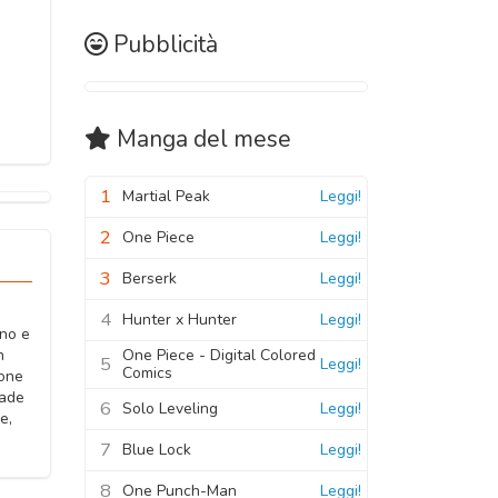
Pubblicità
Manga
del mese
1
Martial Peak
Leggi!
2
One Piece
Leggi!
3
Berserk
Leggi!
4
Hunter x Hunter
Leggi!
ano e
One Piece - Digital Colored
n
5
Leggi!
Comics
ione
pade
6
Solo Leveling
Leggi!
e,
7
Blue Lock
Leggi!
8
One Punch-Man
Leggi!