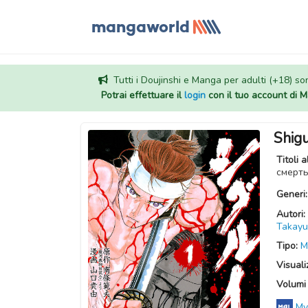
Tutti i Doujinshi e Manga per adulti (+18) sono
Potrai effettuare il
login
con il tuo account di
Shigu
Titoli a
смер
Generi
Autori:
Takayu
Tipo:
M
Visuali
Volumi 
My