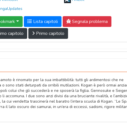
ngaUpdates
okmark
Lista capitoli
Segnala problema
imo capitolo
Primo capitolo
moto è rinomato per la sua imbattibilità: tutti gli ardimentosi che ne
a o sono stati deturpati da orribili mutilazioni. Kogan è però ormai anzi
scepoli colui che gli succederà e ne sposerà la figlia. Gennosuke e Seige
o li accomuna. I due sono anzi divisi da una bruciante rivalità, e l’ambiz
 la cui vendetta trascinerà nel baratro l’intera scuola di Kogan. “Le S
il lato oscuro dei samurai, in un’era di eccessi, sadismi, rigore militar