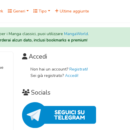
rk
Generi
Tipo
Ultime aggiunte
 per i Manga classici, puoi utilizzare
MangaWorld
.
rderai alcun dato, inclusi bookmarks e premium
!
Accedi
ые
Non hai un account?
Registrati!
Sei già registrato?
Accedi!
Socials