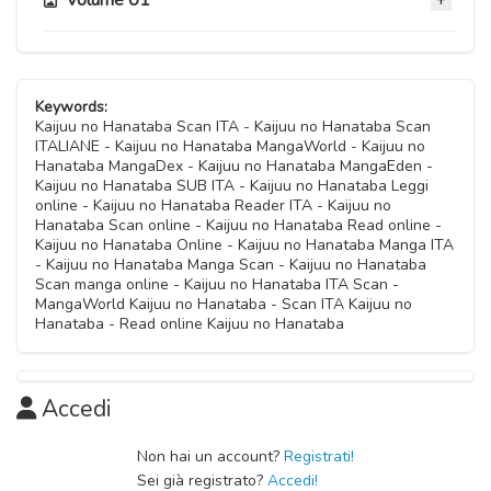
Volume 01
Capitolo 12
07 Giugno 2026
Capitolo 06
Capitolo 11
07 Giugno 2026
Keywords:
07 Giugno 2026
Kaijuu no Hanataba Scan ITA - Kaijuu no Hanataba Scan
ITALIANE - Kaijuu no Hanataba MangaWorld - Kaijuu no
Capitolo 05
Hanataba MangaDex - Kaijuu no Hanataba MangaEden -
Capitolo 10
07 Giugno 2026
Kaijuu no Hanataba SUB ITA - Kaijuu no Hanataba Leggi
07 Giugno 2026
online - Kaijuu no Hanataba Reader ITA - Kaijuu no
Hanataba Scan online - Kaijuu no Hanataba Read online -
Capitolo 04
Kaijuu no Hanataba Online - Kaijuu no Hanataba Manga ITA
Capitolo 09
07 Giugno 2026
- Kaijuu no Hanataba Manga Scan - Kaijuu no Hanataba
07 Giugno 2026
Scan manga online - Kaijuu no Hanataba ITA Scan -
MangaWorld Kaijuu no Hanataba - Scan ITA Kaijuu no
Capitolo 03
Hanataba - Read online Kaijuu no Hanataba
Capitolo 08
07 Giugno 2026
07 Giugno 2026
Capitolo 02
Accedi
Capitolo 07
07 Giugno 2026
07 Giugno 2026
Non hai un account?
Registrati!
Capitolo 01
Sei già registrato?
Accedi!