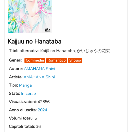
Kaijuu no Hanataba
Titoli alternativi:
Kaijū no Hanataba, かいじゅうの花束
Generi:
Commedia
Romantico
Shoujo
Autore:
AMAHANA Shini
Artista:
AMAHANA Shini
Tipo:
Manga
Stato:
In corso
Visualizzazioni:
42856
Anno di uscita:
2024
Volumi totali:
6
Capitoli totali:
36