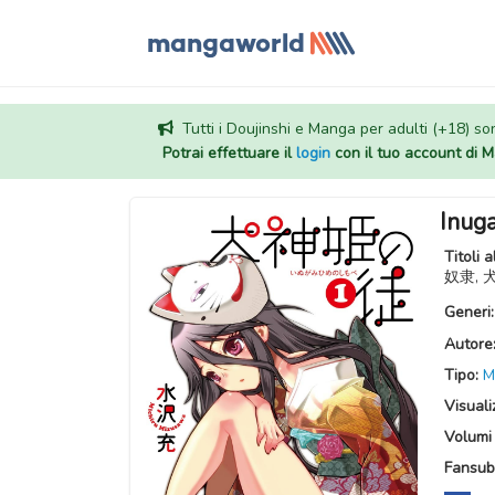
Tutti i Doujinshi e Manga per adulti (+18) sono
Potrai effettuare il
login
con il tuo account di
Inug
Titoli a
奴隶,
Generi
Autore
Tipo:
M
Visuali
Volumi 
Fansub