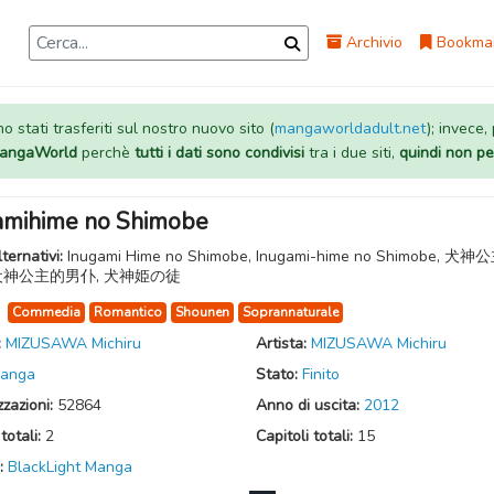
Archivio
Bookma
 stati trasferiti sul nostro nuovo sito (
mangaworldadult.net
); invece,
 MangaWorld
perchè
tutti i dati sono condivisi
tra i due siti,
quindi non pe
amihime no Shimobe
lternativi:
Inugami Hime no Shimobe, Inugami-hime no Shimobe, 犬
 犬神公主的男仆, 犬神姫の徒
:
Commedia
Romantico
Shounen
Soprannaturale
:
MIZUSAWA Michiru
Artista:
MIZUSAWA Michiru
anga
Stato:
Finito
zzazioni:
52864
Anno di uscita:
2012
totali:
2
Capitoli totali:
15
:
BlackLight Manga