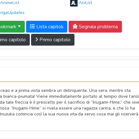
AnimeList
AniList
ngaUpdates
okmark
Lista capitoli
Segnala problema
imo capitolo
Primo capitolo
iceao e a prima vista sembra un delinquente. Una sera, mentre sta
ccia bianca-piumata! Viene immediatamente portato al tempio dove l’anz
a tale freccia è il prescelto per il sacrificio di “Inugami-Hime,” che vive
riosa “Inugami-Hime” si rivela essere una ragazza carina, e che lo ha
 Inuzuka comincia così la sua nuova vita da servo cosa mai gli riserverà 