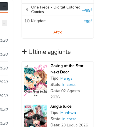
One Piece - Digital Colored
9
Leggi!
Comics
10
Kingdom
Leggi!
Altro
2020
Ultime aggiunte
2020
Gazing at the Star
2020
Next Door
Tipo:
Manga
2020
Stato:
In corso
Data:
02 Agosto
2020
2026
Jungle Juice
2020
Tipo:
Manhwa
Stato:
In corso
2020
Data:
23 Luglio 2026