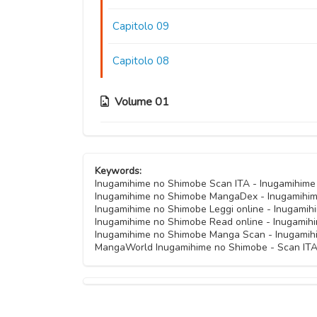
Capitolo 09
Capitolo 08
Volume 01
Capitolo 07
Keywords:
Capitolo 06
Inugamihime no Shimobe Scan ITA - Inugamihim
Inugamihime no Shimobe MangaDex - Inugamihim
Inugamihime no Shimobe Leggi online - Inugamih
Capitolo 05
Inugamihime no Shimobe Read online - Inugamih
Inugamihime no Shimobe Manga Scan - Inugamih
MangaWorld Inugamihime no Shimobe - Scan ITA
Capitolo 04
Capitolo 03