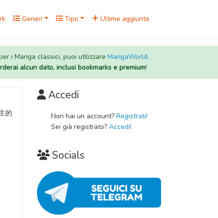
rk
Generi
Tipo
Ultime aggiunte
 per i Manga classici, puoi utilizzare
MangaWorld
.
rderai alcun dato, inclusi bookmarks e premium
!
Accedi
神公主的
Non hai un account?
Registrati!
Sei già registrato?
Accedi!
Socials