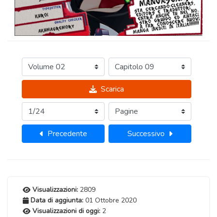
Scarica
Precedente
Successivo
Visualizzazioni:
2809
Data di aggiunta:
01 Ottobre 2020
Visualizzazioni di oggi:
2