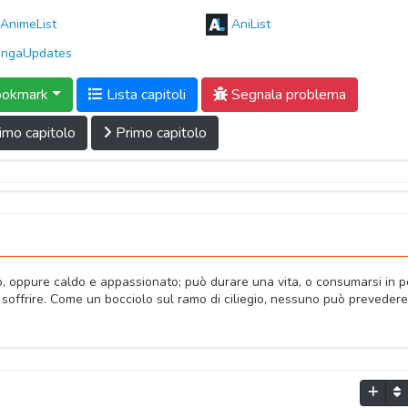
AnimeList
AniList
ngaUpdates
okmark
Lista capitoli
Segnala problema
imo capitolo
Primo capitolo
co, oppure caldo e appassionato; può durare una vita, o consumarsi in p
i soffrire. Come un bocciolo sul ramo di ciliegio, nessuno può preveder