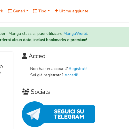
rk
Generi
Tipo
Ultime aggiunte
 per i Manga classici, puoi utilizzare
MangaWorld
.
rderai alcun dato, inclusi bookmarks e premium
!
Accedi
MO
Non hai un account?
Registrati!
e
Sei già registrato?
Accedi!
Socials