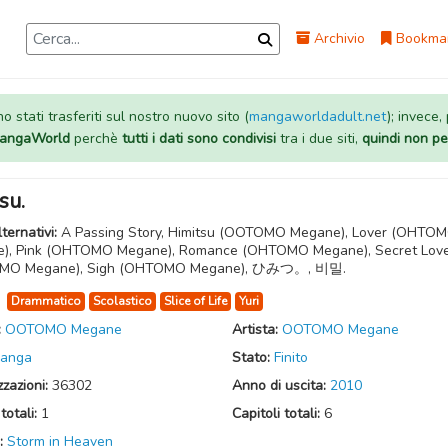
Archivio
Bookma
 stati trasferiti sul nostro nuovo sito (
mangaworldadult.net
); invece,
 MangaWorld
perchè
tutti i dati sono condivisi
tra i due siti,
quindi non pe
su.
lternativi:
A Passing Story, Himitsu (OOTOMO Megane), Lover (OHTO
), Pink (OHTOMO Megane), Romance (OHTOMO Megane), Secret Lov
MO Megane), Sigh (OHTOMO Megane), ひみつ。, 비밀.
:
Drammatico
Scolastico
Slice of Life
Yuri
:
OOTOMO Megane
Artista:
OOTOMO Megane
anga
Stato:
Finito
zzazioni:
36302
Anno di uscita:
2010
totali:
1
Capitoli totali:
6
:
Storm in Heaven