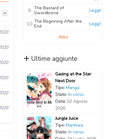
The Bastard of
9
Leggi!
Swordborne
The Beginning After the
10
Leggi!
End
2020
Altro
2020
Ultime aggiunte
2020
Gazing at the Star
2020
Next Door
Tipo:
Manga
2020
Stato:
In corso
Data:
02 Agosto
2020
2026
Jungle Juice
Tipo:
Manhwa
Stato:
In corso
Data:
23 Luglio 2026