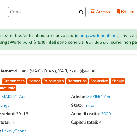
Archivio
Bookma
 stati trasferiti sul nostro nuovo sito (
mangaworldadult.net
); invece,
 MangaWorld
perchè
tutti i dati sono condivisi
tra i due siti,
quindi non pe
lternativi:
Haru (MAKINO Aoi), ХАЛ, ハル, 死神HAL
:
Drammatico
Horror
Psicologico
Romantico
Scolastico
Shoujo
naturale
:
MAKINO Aoi
Artista:
MAKINO Aoi
anga
Stato:
Finito
zzazioni:
29113
Anno di uscita:
2009
totali:
1
Capitoli totali:
4
:
LovelyScans