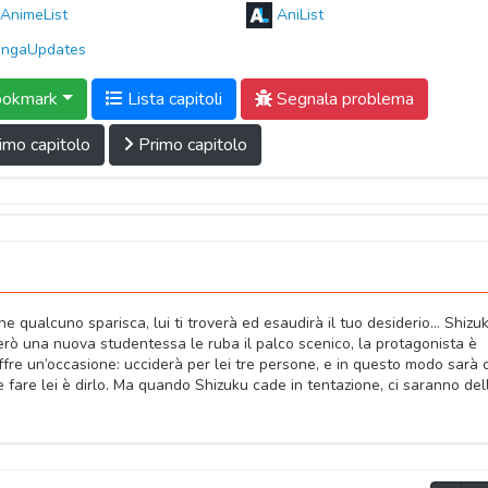
AnimeList
AniList
ngaUpdates
okmark
Lista capitoli
Segnala problema
imo capitolo
Primo capitolo
e qualcuno sparisca, lui ti troverà ed esaudirà il tuo desiderio… Shizu
erò una nuova studentessa le ruba il palco scenico, la protagonista è
offre un’occasione: ucciderà per lei tre persone, e in questo modo sarà
 fare lei è dirlo. Ma quando Shizuku cade in tentazione, ci saranno del