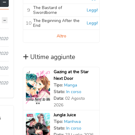
The Bastard of
9
Leggi!
Swordborne
The Beginning After the
10
Leggi!
End
Altro
2020
2020
Ultime aggiunte
2020
Gazing at the Star
Next Door
2020
Tipo:
Manga
Stato:
In corso
Data:
02 Agosto
2026
Jungle Juice
i
Tipo:
Manhwa
Stato:
In corso
Data:
23 Luglio 2026