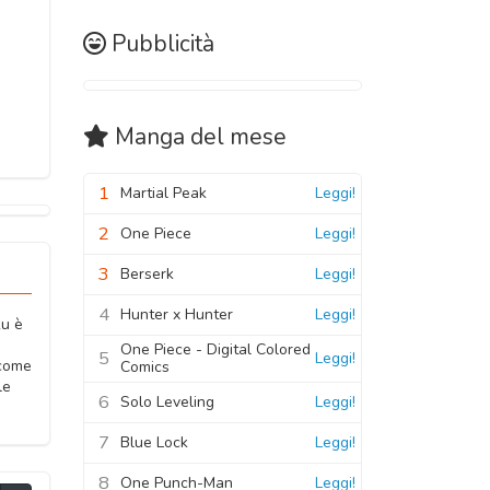
Pubblicità
Manga
del mese
1
Martial Peak
Leggi!
2
One Piece
Leggi!
3
Berserk
Leggi!
4
Hunter x Hunter
Leggi!
ku è
One Piece - Digital Colored
5
Leggi!
 come
Comics
le
6
Solo Leveling
Leggi!
7
Blue Lock
Leggi!
8
One Punch-Man
Leggi!