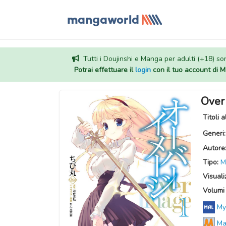
Tutti i Doujinshi e Manga per adulti (+18) sono
Potrai effettuare il
login
con il tuo account di
Over
Titoli a
Generi
Autore
Tipo:
M
Visuali
Volumi 
My
Ma