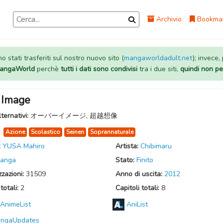
Archivio
Bookma
 stati trasferiti sul nostro nuovo sito (
mangaworldadult.net
); invece,
 MangaWorld
perchè
tutti i dati sono condivisi
tra i due siti,
quindi non pe
 Image
lternativi:
オーバーイメージ, 超越想像
:
Azione
Scolastico
Seinen
Soprannaturale
:
YUSA Mahiro
Artista:
Chibimaru
anga
Stato:
Finito
zzazioni:
31509
Anno di uscita:
2012
totali:
2
Capitoli totali:
8
AnimeList
AniList
ngaUpdates