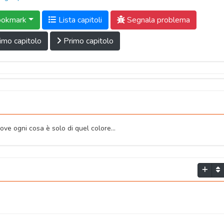
okmark
Lista capitoli
Segnala problema
imo capitolo
Primo capitolo
ve ogni cosa è solo di quel colore…