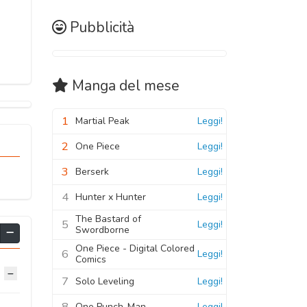
Pubblicità
Manga
del mese
1
Martial Peak
Leggi!
2
One Piece
Leggi!
3
Berserk
Leggi!
4
Hunter x Hunter
Leggi!
The Bastard of
5
Leggi!
Swordborne
One Piece - Digital Colored
6
Leggi!
Comics
7
Solo Leveling
Leggi!
8
One Punch-Man
Leggi!