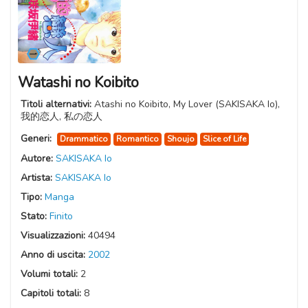
Watashi no Koibito
Titoli alternativi:
Atashi no Koibito, My Lover (SAKISAKA Io),
我的恋人, 私の恋人
Generi:
Drammatico
Romantico
Shoujo
Slice of Life
Autore:
SAKISAKA Io
Artista:
SAKISAKA Io
Tipo:
Manga
Stato:
Finito
Visualizzazioni:
40494
Anno di uscita:
2002
Volumi totali:
2
Capitoli totali:
8