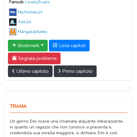
Fansub:
LovelyScans
MyAnimeList
AniList
MangaUpdates
Bookmark
Lista capitoli
Segnala problema
Ultimo capitolo
Primo capitolo
TRAMA
Un giorno Emi riceve una chiamata alquanto imbarazzante,
in quanto un ragazzo che non conosce si presenta e,
credendola sua sorella maggiore, si dichiara. Emi è così