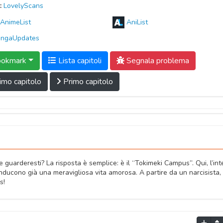
:
LovelyScans
AnimeList
AniList
ngaUpdates
okmark
Lista capitoli
Segnala problema
imo capitolo
Primo capitolo
e guarderesti? La risposta è semplice: è il “Tokimeki Campus”. Qui, l’int
conducono già una meravigliosa vita amorosa. A partire da un narcisista, 
s!