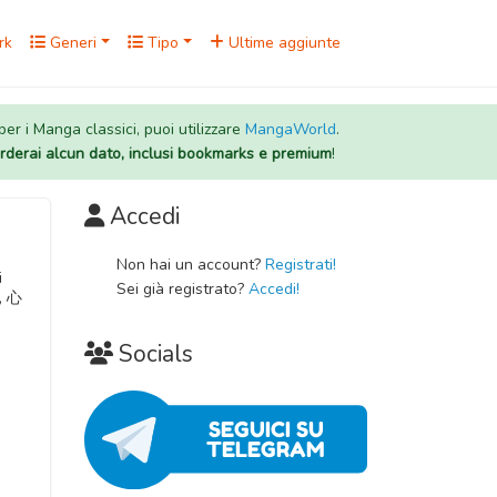
rk
Generi
Tipo
Ultime aggiunte
 per i Manga classici, puoi utilizzare
MangaWorld
.
rderai alcun dato, inclusi bookmarks e premium
!
Accedi
Non hai un account?
Registrati!
i
Sei già registrato?
Accedi!
Socials