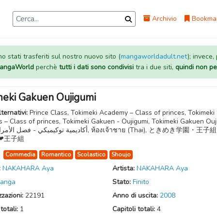
Archivio
Bookma
 stati trasferiti sul nostro nuovo sito (
mangaworldadult.net
); invece,
 MangaWorld
perchè
tutti i dati sono condivisi
tra i due siti,
quindi non pe
meki Gakuen Oujigumi
lternativi:
Prince Class, Tokimeki Academy – Class of princes, Tokimeki
 – Class of princes, Tokimeki Gakuen - Oujigumi, Tokimeki Gakuen Ouj
❤王子組
:
Commedia
Romantico
Scolastico
Shoujo
:
NAKAHARA Aya
Artista:
NAKAHARA Aya
anga
Stato:
Finito
zzazioni:
22191
Anno di uscita:
2008
totali:
1
Capitoli totali:
4