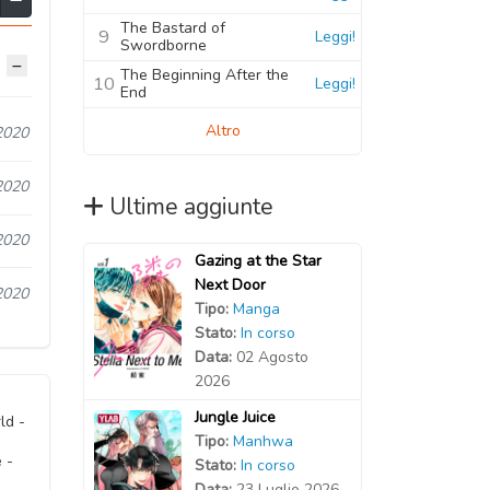
The Bastard of
9
Leggi!
Swordborne
The Beginning After the
10
Leggi!
End
Altro
2020
2020
Ultime aggiunte
2020
Gazing at the Star
Next Door
2020
Tipo:
Manga
Stato:
In corso
Data:
02 Agosto
2026
Jungle Juice
ld -
Tipo:
Manhwa
 -
Stato:
In corso
Data:
23 Luglio 2026