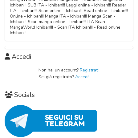
Capitolo 06
Ichiban!!! SUB ITA - Ichiban!!! Leggi online - Ichiban!!! Reader
03 Ottobre 2020
ITA - Ichiban!!! Scan online - Ichiban!!! Read online - Ichiban!!!
Online - Ichiban!!! Manga ITA - Ichiban!!! Manga Scan -
Ichiban!!! Scan manga online - Ichiban!!! ITA Scan -
Capitolo 05
MangaWorld Ichiban!!! - Scan ITA Ichiban!!! - Read online
03 Ottobre 2020
Ichiban!!!
Capitolo 04
03 Ottobre 2020
Accedi
Capitolo 03
Non hai un account?
Registrati!
Sei già registrato?
Accedi!
03 Ottobre 2020
Capitolo 02
Socials
03 Ottobre 2020
Capitolo 01
03 Ottobre 2020