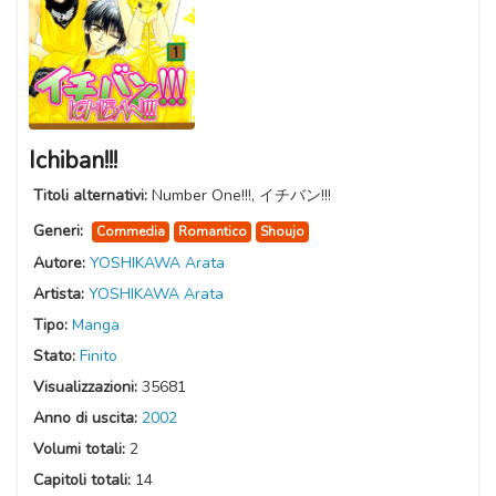
Ichiban!!!
Titoli alternativi:
Number One!!!, イチバン!!!
Generi:
Commedia
Romantico
Shoujo
Autore:
YOSHIKAWA Arata
Artista:
YOSHIKAWA Arata
Tipo:
Manga
Stato:
Finito
Visualizzazioni:
35681
Anno di uscita:
2002
Volumi totali:
2
Capitoli totali:
14